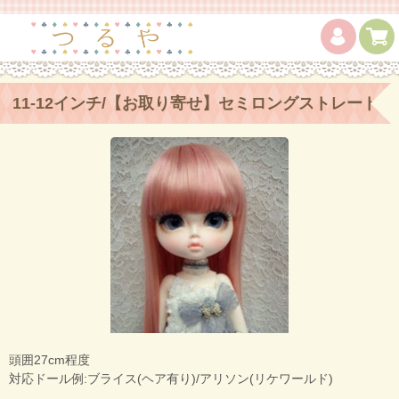
11-12インチ/【お取り寄せ】セミロングストレート
Metallic Pink
頭囲27cm程度
対応ドール例:ブライス(ヘア有り)/アリソン(リケワールド)