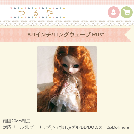
8-9インチ/ロングウェーブ Rust
頭囲20cm程度
対応ドール例:プーリップ(ヘア無し)/ダル/DD/DOD/スーム/Dollmore