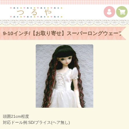
9-10インチ/【お取り寄せ】スーパーロングウェーブ
Black/Burgundy Hi
頭囲21cm程度
対応ドール例:SD/ブライス(ヘア無し)