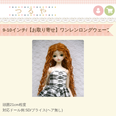
9-10インチ/【お取り寄せ】ワンレンロングウェーブ
Rust
頭囲21cm程度
対応ドール例:SD/ブライス(ヘア無し)