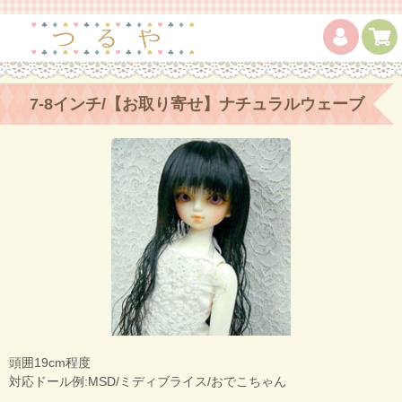
7-8インチ/【お取り寄せ】ナチュラルウェーブ
Black
頭囲19cm程度
対応ドール例:MSD/ミディブライス/おでこちゃん