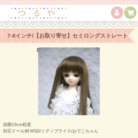
7-8インチ/【お取り寄せ】セミロングストレート
Brown/Dk.Brown mixed
頭囲19cm程度
対応ドール例:MSD/ミディブライス/おでこちゃん