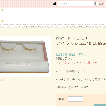
記憶
商品コード：
EL_DL_10L
アイラッシュ/#10 Lt.Bro
販売価格(税込)：
400
円
関連カテゴリ：
アイラッシュ
>
ドール用
>
#10
※ドール用の短いまつげ。
※小さなドールにもしっくりくるサイ
大する
※長さ(mm):目頭7・目尻7
数量：