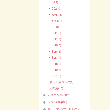
D8(2)
DD2(4)
#3017(3)
#3005(2)
EL6(3)
EL11(3)
EL12(4)
EL15(3)
EL16(3)
EL17(4)
EL18(5)
EL19(4)
EL21(5)
ドール用ロング(2)
人間用(10)
カスタム用品(256)
レジン材料(38)
ドールアイ/アクリルアイ(14)