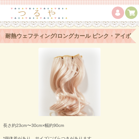
耐熱ウェフティング/ロングカール ピンク・アイボ
リーT
長さ約23cm〜30cm×幅約90cm
*個体差があり、サイズにばらつきがあります。