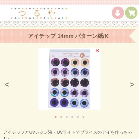
アイチップ 14mm パターン紙/K
<
>
アイチップとUVレジン液・UVライトでブライスのアイを作っちゃ
お♪