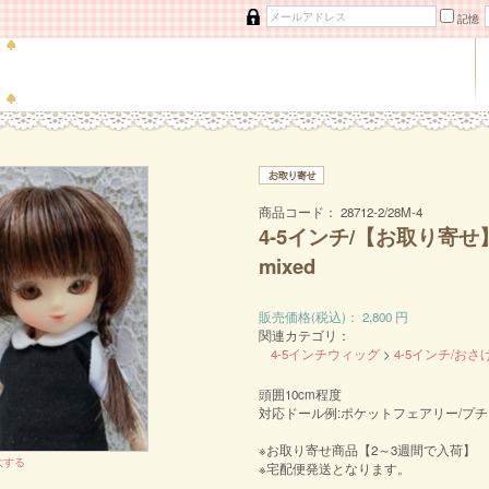
記憶
商品コード：
28712-2/28M-4
4-5インチ/【お取り寄せ】お
mixed
販売価格(税込)：
2,800
円
関連カテゴリ：
4-5インチウィッグ
>
4-5インチ/おさ
頭囲10cm程度
対応ドール例:ポケットフェアリー/プチ
※お取り寄せ商品【2～3週間で入荷】
大する
※宅配便発送となります。