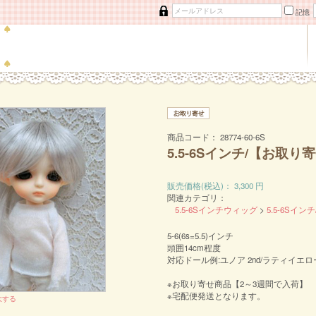
記憶
商品コード：
28774-60-6S
5.5-6Sインチ/【お取り
販売価格(税込)：
3,300
円
関連カテゴリ：
5.5-6Sインチウィッグ
>
5.5-6Sイ
5-6(6s=5.5)インチ
頭囲14cm程度
対応ドール例:ユノア 2nd/ラティイエロ
※お取り寄せ商品【2～3週間で入荷】
※宅配便発送となります。
大する