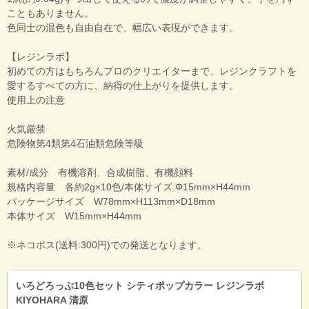
こともありません。
色同士の混色も自由自在で、幅広い表現ができます。
【レジンラボ】
初めての方はもちろんプロのクリエイターまで、レジンクラフトを
愛するすべての方に、納得の仕上がりを提供します。
使用上の注意
火気厳禁
危険物第4類第4石油類危険等級
素材/成分 有機溶剤、合成樹脂、有機顔料
規格内容量 各約2g×10色/本体サイズ:Φ15mm×H44mm
パッケージサイズ W78mm×H113mm×D18mm
本体サイズ W15mm×H44mm
※ネコポス(送料:300円)での発送となります。
いろどろっぷ10色セット シティポップカラー レジンラボ
KIYOHARA 清原