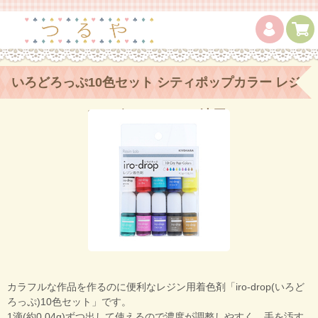
いろどろっぷ10色セット シティポップカラー レジ
ンラボ KIYOHARA 清原
カラフルな作品を作るのに便利なレジン用着色剤「iro-drop(いろど
ろっぷ)10色セット」です。
1滴(約0.04g)ずつ出して使えるので濃度が調整しやすく、手を汚す