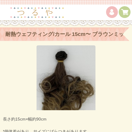
耐熱ウェフティング/カール 15cm〜 ブラウンミッ
クス
長さ約15cm×幅約90cm
*個体差があり、サイズにばらつきがあります。