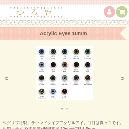
Acrylic Eyes 10mm
<
>
※グリブ社製。ラウンドタイプアクリルアイ。白目は真っ白です。
※製品サイズ(平均値):眼球直径 10mm/虹彩 5.5mm